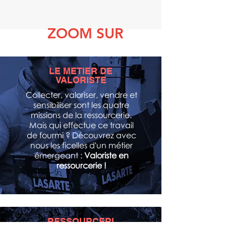
ZOOM SUR
LE METIER DE
VALORISTE
Collecter, valoriser, vendre et
sensibiliser sont les quatre
missions de la ressourcerie.
Mais qui effectue ce travail
de fourmi ? Découvrez avec
nous les ficelles d'un métier
émergeant :
Valoriste en
ressourcerie !
RESSOURCERI