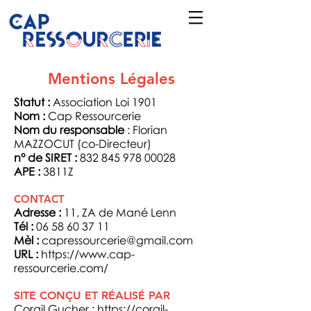
Mentions Légales
Statut :
Association Loi 1901
Nom :
Cap Ressourcerie
Nom du responsable
: Florian
MAZZOCUT (co-Directeur)
n° de SIRET :
832 845 978 00028
APE :
3811Z
CONTACT
Adresse :
11, ZA de Mané Lenn
Tél :
06 58 60 37 11
Mèl :
capressourcerie@gmail.com
URL :
https://www.cap-
ressourcerie.com/
SITE CONÇU ET RÉALISÉ PAR
Corail Gucher :
https://corail-