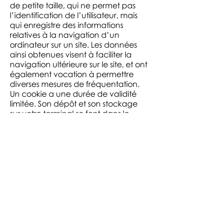
de petite taille, qui ne permet pas
l’identification de l’utilisateur, mais
qui enregistre des informations
relatives à la navigation d’un
ordinateur sur un site. Les données
ainsi obtenues visent à faciliter la
navigation ultérieure sur le site, et ont
également vocation à permettre
diverses mesures de fréquentation.
Un cookie a une durée de validité
limitée. Son dépôt et son stockage
sur votre terminal se font dans le
respect de la législation applicable
et sous réserve des choix que vous
avez exprimés et que vous pouvez
modifier à tout moment.
TRANSMISSION À DES TIERS DES
DONNÉES À CARACTÈRE
PERSONNEL
Ce site respecte la vie privée de
l’internaute et se conforme