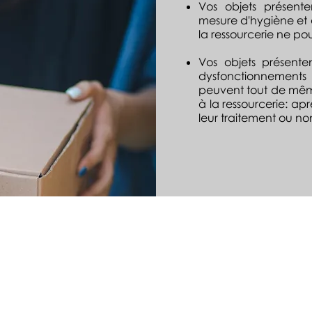
Vos objets présente
mesure d'hygiène et de
la ressourcerie ne po
Vos objets présent
dysfonctionnements
peuvent tout de même
à la ressourcerie: ap
leur traitement ou non
11 ZA de Mane Lenn - 56950 CRAC'H
Contact : 06 58 60 37 11 -
capressourcerie@gmail.com
Mentions légales
© 2017 Cap Ressourcerie - Branding & Webdesign by
www.corail-gucher.fr