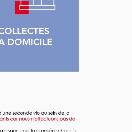
COLLECTES
A DOMICILE
d'une seconde vie au sein de la
nts car nous n'effectuons pas de
a ressourcerie, la première chose à