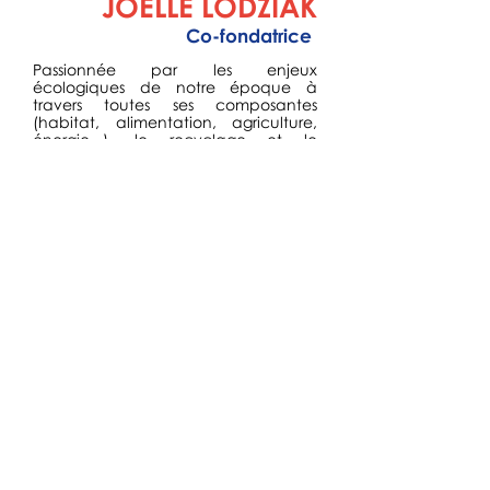
JOELLE LODZIAK
Co-fondatrice
Passionnée par les enjeux
écologiques de notre époque à
travers toutes ses composantes
(habitat, alimentation, agriculture,
énergie...), le recyclage et le
réemploi d'objets et de matières
m'ont paru être une réponse
concrète et dynamique à la
problématique de réduction de nos
déchets.
Cap Ressourcerie est pour moi un
projet complet et fédérateur car il
répond à des besoins variés de
publics tout aussi variés : du besoin
en équipement à moindre coût,
besoin en matières pour projets
culturels et artistiques, lieu de
découverte et d'inspiration pour tout
type de bricoleurs ou amoureux des
beaux objets.
Ce projet porte également un
élément qui me parait primordial, à
savoir la sensibilisation et l'éducation
populaire à cet enjeu sociétal
incontournable qu'est la réduction